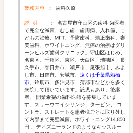
業務内容
： 歯科医療
説 明
： 名古屋市守山区の歯科 歯医者
で完全な滅菌、むし歯、歯周病、入れ歯、こ
どもの治療、MFT、予防歯科、矯正歯科、審
美歯科、ホワイトニング、無痛の治療はグリ
ーンヒルズ歯科クリニック。守山区はじめ、
名東区、千種区、東区、天白区、瑞穂区、長
久手市、春日井市、瀬戸市、尾張旭市、みよ
し市、日進市、安城市、
遠くは千葉県船橋
市
、鈴鹿市、多治見市、蒲郡市などから多く
来院して頂いています。託児もあり、後継
者、 開業希望の歯科医師を募集していま
す。スリーウエイシリンジ、タービン、 コ
ントラ、ストレートを患者様ごとに取り外し
て内部まで完璧滅菌。ホワイトニング14,850
円 、ディズニーランドのようなキッズルー