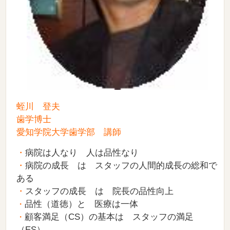
蛭川 登夫
歯学博士
愛知学院大学歯学部 講師
・
病院は人なり 人は品性なり
・
病院の成長 は スタッフの人間的成長の総和で
ある
・
スタッフの成長 は 院長の品性向上
品性（道徳）と 医療は一体
・
顧客満足（CS）の基本は スタッフの満足
・
（ES）