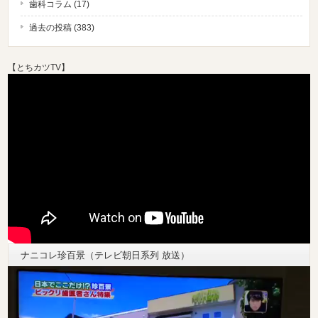
歯科コラム (17)
過去の投稿 (383)
【
とちカツTV
】
ナニコレ珍百景（テレビ朝日系列 放送）