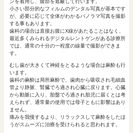
ンを着用し、腹部を遮蔽して行います。
小さい部分的なフィルムのデンタル写真が基本です
が、必要に応じて全体がわかるパノラマ写真を撮影
する事もあります。
歯科の場合は直接お腹にX線があたることはなく、
最近多くみられるデジタルレントゲンがある診療所
では、通常の十分の一程度の線量で撮影ができま
す。
むし歯が大きくて神経をとるような場合は麻酔も行
います。
歯科の麻酔は局所麻酔で、歯肉から吸収され毛細血
管より静脈、腎臓でろ過され心臓に戻ります。心臓
から動脈に入り、胎盤でろ過され胎児に届くとは考
えられず、通常量の使用では母子ともに影響はあり
ません。
痛みを我慢するより、リラックスして麻酔をしたほ
うがスムーズに治療を受けられると思われます。