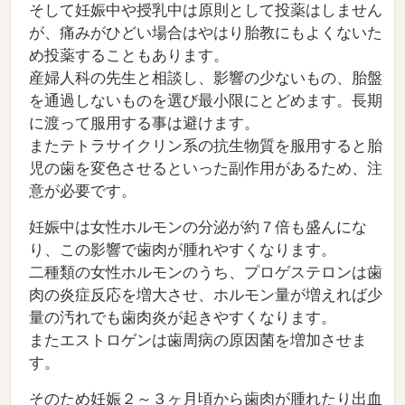
そして妊娠中や授乳中は原則として投薬はしません
が、痛みがひどい場合はやはり胎教にもよくないた
め投薬することもあります。
産婦人科の先生と相談し、影響の少ないもの、胎盤
を通過しないものを選び最小限にとどめます。長期
に渡って服用する事は避けます。
またテトラサイクリン系の抗生物質を服用すると胎
児の歯を変色させるといった副作用があるため、注
意が必要です。
妊娠中は女性ホルモンの分泌が約７倍も盛んにな
り、この影響で歯肉が腫れやすくなります。
二種類の女性ホルモンのうち、プロゲステロンは歯
肉の炎症反応を増大させ、ホルモン量が増えれば少
量の汚れでも歯肉炎が起きやすくなります。
またエストロゲンは歯周病の原因菌を増加させま
す。
そのため妊娠２～３ヶ月頃から歯肉が腫れたり出血