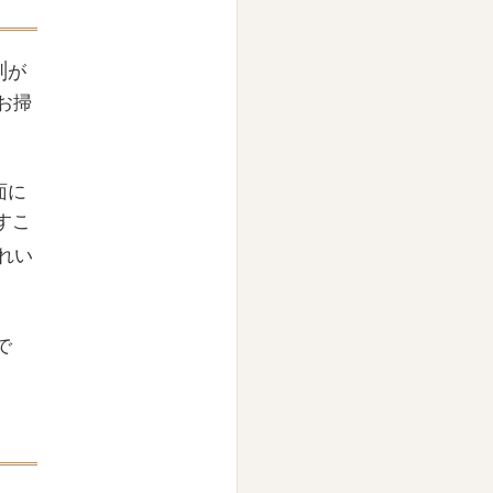
剤
が
お掃
面に
すこ
れい
で