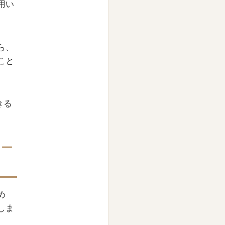
用い
ら、
こと
きる
ケー
め
しま