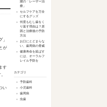
躍の「レーザー治
療」
セルフケアを万全
にするグッズ
何度もむし歯をく
り返す理由は？原
因と治療後の予防
方法
グ
」
お口にとどまらな
い、歯周病の脅威
とが
健康寿命を延ばす
には、オーラルフ
レイル予防を
ます
カテゴリ
す。
予防歯科
つい
小児歯科
歯周病
虫歯