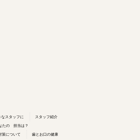
きなスタッフに
スタッフ紹介
なたの 担当は？
対策について
歯とお口の健康