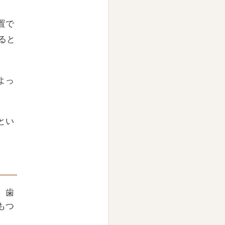
置で
ると
よっ
とい
、歯
もつ